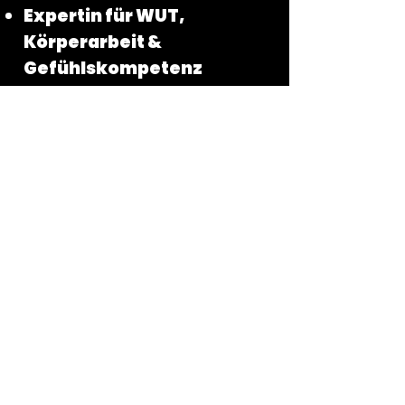
Expertin für WUT,
Körperarbeit &
Gefühlskompetenz
Durch meine jahrelange
Erfahrung in der Arbeit mit
Menschen, zahlreichen
Ausbildungen, Weiterbildungen
und meinen eigenen
Erfahrungen einer schweren
Kindheit, viel Beziehungsarbeit
und einem langen Weg der
Heilung habe ich das Know-