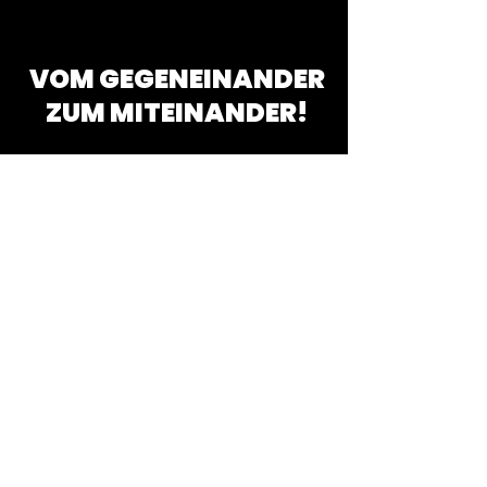
VOM GEGENEINANDER
ZUM MITEINANDER!
Für die Eltern
Entlastung im Familienalltag: Ich
helfe dabei, festgefahrene
Konflikte aufzulösen und die
Kommunikation zwischen Eltern
und Teenagern zu verbessern.
Neue Perspektiven: Eltern
verstehen durch mein Feedback
besser, was hinter dem Verhalten
ihres Kindes steckt, und können
ihre Reaktionen anpassen.