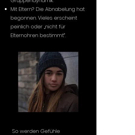
Gruppendynamik.
Mit Eltern? Die Abnabelung hat
begonnen. Vieles erscheint
peinlich oder „nicht für
Elternohren bestimmt“.
So werden Gefühle