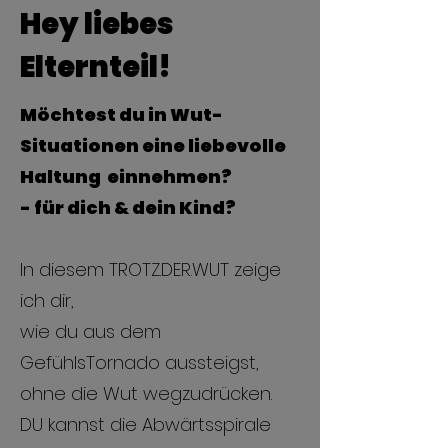
Hey liebes
Elternteil!
Möchtest du in Wut-
Situationen eine liebevolle
Haltung einnehmen?
- für dich & dein Kind?
In diesem TROTZ.DER.WUT zeige
ich dir,
wie du aus dem
GefühlsTornado aussteigst,
ohne die Wut wegzudrücken.
DU kannst die Abwärtsspirale