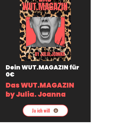
Dein WUT.MAGAZIN für
0€
Das WUT.MAGAZIN
by Julia. Joanna
Ja ich will