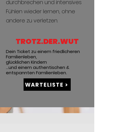
durchbrechen und intensives
Fühlen wieder lernen, ohne
andere zu verletzen.
TROTZ.DER.WUT
Dein Ticket zu einem friedlicheren
Familienleben,
glücklichen Kindern
​...und einem authentischen &
entspannten Familienleben.
WARTELISTE >